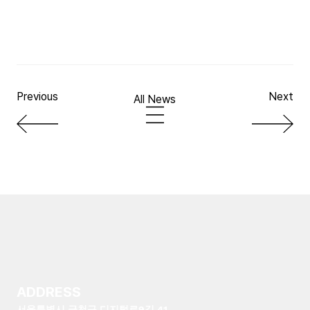
DEV – Hancom
ecobridge member Changhee LeeSeunghyun
KangEunkyul LeeAreum LeeGo! Website
Previous
Next
All News
ADDRESS
서울특별시 금천구 디지털로9길 41