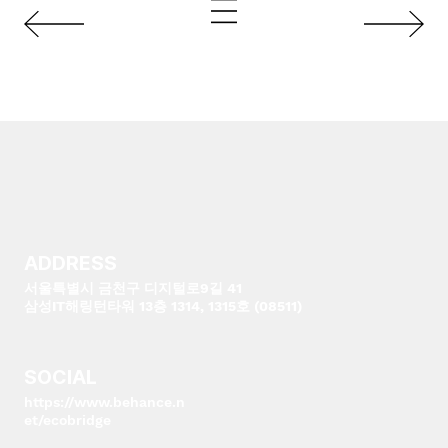
ADDRESS
서울특별시 금천구 디지털로9길 41
삼성IT해링턴타워 13층 1314, 1315호 (08511)
SOCIAL
https://www.behance.n
et/ecobridge