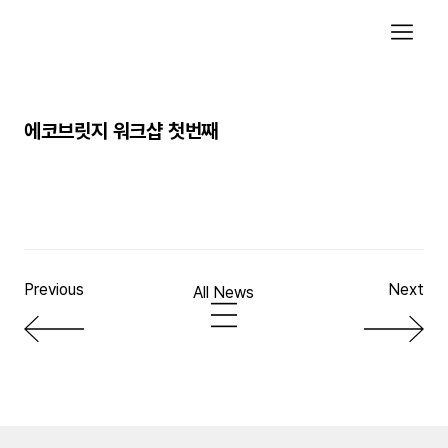
에코브릿지 워크샵 첫번째
에코브릿지에서 2017년 4월 30~5월 2일 제주도 워크숍을 떠납
니다. 잘 쉬고 잘 충전하고 오겠습니다.
Previous
Next
All News